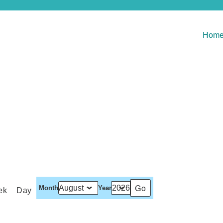
Hom
Month
Year
ek
Day